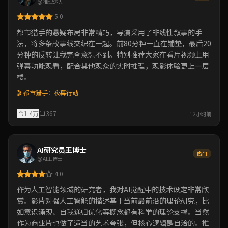
@推理达人
5.0
都市猎手的悬疑布局非常精巧，导演采用了非线性叙事的手
法，将多条故事线交织在一起。前80分钟一直在铺垫，最后20
分钟的反转让我完全意想不到。特别推荐大家在看片视频上用
弹幕功能观看，配合其他观众的实时推理，观影体验更上一层
楼。
🎬 都市猎手：夜幕行动
1.4万
367
12小时前
AI研究员王博士
热门
@AI王博士
4.0
作为人工智能领域的研究者，我对AI觉醒中的技术设定非常欣
赏。影片对强人工智能的描述基于当前最前沿的理论研究，比
如意识涌现、自我递归优化等概念都有科学的理论支撑。当然
作为商业片也做了适当的艺术夸张，但核心逻辑是自洽的。推