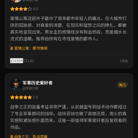
4.0
爱情公寓这部片子戳中了很多都市年轻人的痛点。在大城市打
拼的孤独感、对真爱的渴望、在现实和理想之间的挣扎，都被
真实地呈现出来。男女主的感情线没有狗血桥段，而是细水长
流式的温暖。推荐给所有在寻找爱情的都市人。
🎬 爱情公寓：都市情缘
6900
143
3天前
军事历史爱好者
热门
@军迷大叔
5.0
战争之王的装备考证非常严谨，从武器型号到战术动作都经过
了专业军事顾问的指导。战场音效也做了高度还原，炮火的真
实感和紧张感扑面而来。这是一部值得军事爱好者反复观看的
作品。
🎬 战争之王：铁血荣耀