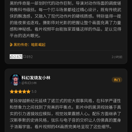
黑豹传奇是一部划时代的动作巨制，导演对动作场面的调度堪
称教科书级别。每一个打斗场景都经过精心设计，既有传统武
侠的飘逸感，又融入了现代动作片的硬核质感。特别值得一提
的是夜景追逐戏，摄影师对光影的把握让整个画面充满了力量
感和神秘感。看片视频平台能独家首播这样的作品，足以见得
平台的选片眼光。
🎬 黑豹传奇：暗影崛起
2.6万
892
2小时前
科幻发烧友小林
热门
@科幻小林
5.0
星际穿越新纪元延续了诺兰式的宏大叙事风格，在科学严谨性
和想象力之间找到了完美的平衡点。影片中的黑洞视效基于真
实的引力透镜效应模拟，视觉效果震撼人心。配乐方面继承了
汉斯季默的史诗风格，弦乐与电子音的交织让人仿佛真的置身
于浩瀚宇宙。看片视频的4K画质完美地呈现了这些细节。