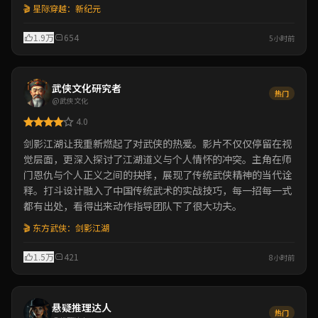
🎬 星际穿越：新纪元
1.9万
654
5小时前
武侠文化研究者
热门
@武侠文化
4.0
剑影江湖让我重新燃起了对武侠的热爱。影片不仅仅停留在视
觉层面，更深入探讨了江湖道义与个人情怀的冲突。主角在师
门恩仇与个人正义之间的抉择，展现了传统武侠精神的当代诠
释。打斗设计融入了中国传统武术的实战技巧，每一招每一式
都有出处，看得出来动作指导团队下了很大功夫。
🎬 东方武侠：剑影江湖
1.5万
421
8小时前
悬疑推理达人
热门