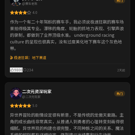
热门
@赛车老陈
4.0
作为一个有二十年驾龄的赛车手，我必须说极速狂飙的赛车场
景拍得极其专业。漂移的角度、轮胎的抓地力表现、引擎声浪
的录制，都做到了业界顶级水准。 underground racing
culture 的呈现也很真实，没有过度美化地下赛车这个灰色地
带。
🎬 极速狂飙：地下赛道
9800
234
2天前
二次元资深玩家
热门
@二次元玩家
5.0
异世界冒险的剧情设定很有新意，不是传统的龙傲天套路。主
角的成长曲线非常真实，从普通人到勇者的心理转变刻画得很
细腻。异世界观的构建也很完整，不同种族之间的关系、魔法
系统的规则都有详细设定。强烈建议出续集和衍生动画。