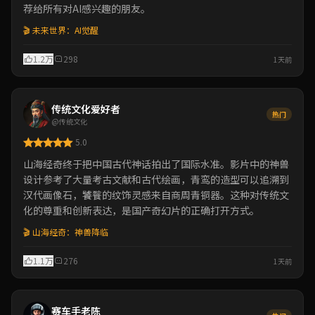
荐给所有对AI感兴趣的朋友。
🎬 未来世界：AI觉醒
1.2万
298
1天前
传统文化爱好者
热门
@传统文化
5.0
山海经奇终于把中国古代神话拍出了国际水准。影片中的神兽
设计参考了大量考古文献和古代绘画，青鸾的造型可以追溯到
汉代画像石，饕餮的纹饰灵感来自商周青铜器。这种对传统文
化的尊重和创新表达，是国产奇幻片的正确打开方式。
🎬 山海经奇：神兽降临
1.1万
276
1天前
赛车手老陈