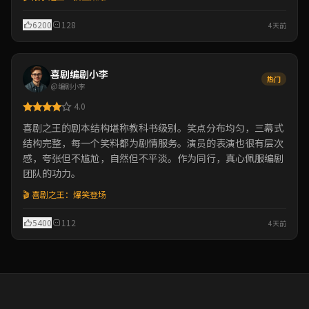
6200
128
4天前
喜剧编剧小李
热门
@编剧小李
4.0
喜剧之王的剧本结构堪称教科书级别。笑点分布均匀，三幕式
结构完整，每一个笑料都为剧情服务。演员的表演也很有层次
感，夸张但不尴尬，自然但不平淡。作为同行，真心佩服编剧
团队的功力。
🎬 喜剧之王：爆笑登场
5400
112
4天前